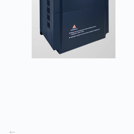
FCI – векторная универсальная
общепромышленная серия
Заказать
Назад к списку