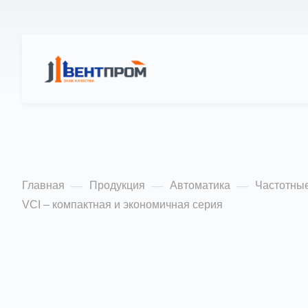
КАТАЛОГ
О Н
VCI – компактная
Главная
Продукция
Автоматика
Частотные
—
—
—
VCI – компактная и экономичная серия