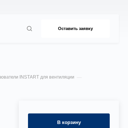
Оставить заявку
я
зователи INSTART для вентиляции
—
и
В корзину