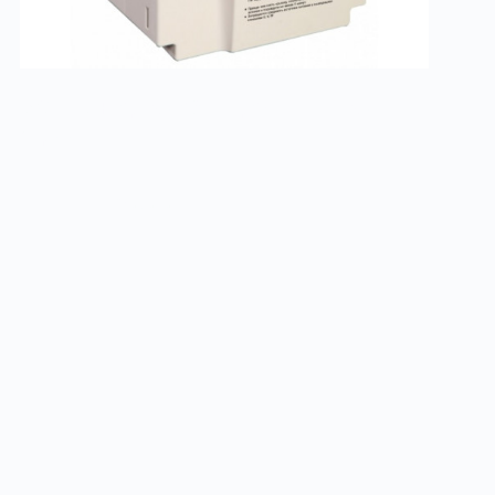
MCI – векторная общепромышленная
серия
Заказать