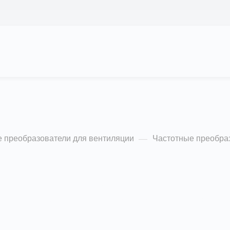
АС
ПРОЕКТЫ
КАЛЬКУЛЯТОР
ЦЕНЫ
 и экономичная сери
 преобразователи для вентиляции
Частотные преобра
—
Преобразователи частоты серии VCI – это одни из
самых компактных и простых устройств в управлени
электродвигателями в линейке преобразователей
частоты INSTART. Надежные преобразователи