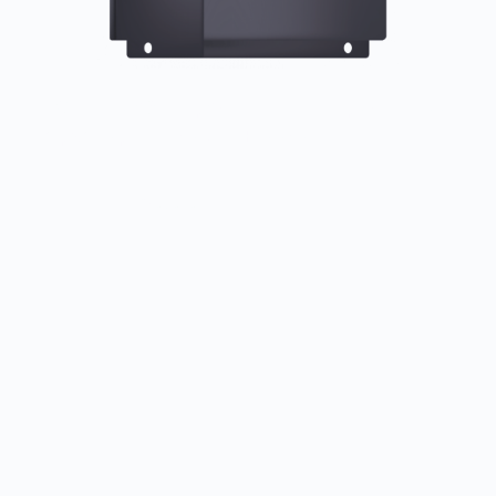
LCI - для общепромышленных применений
с расширенными функциями
Заказать