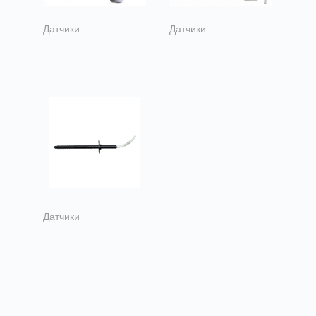
Датчики
Датчики
Термостаты TF
Датчики давления
ps500
Датчики
Датчик
температуры
канальные ТД-1