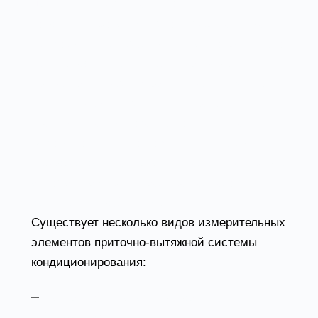
Датчики системы вентиляции и
кондиционирования – это измерительные
приборы или элементы, сигнализирующие о
происходящих дифференциальных
процессах путем сбора соответствующих
данных. В зависимости от своего
предназначения изделие контролирует
работу той или иной области системы и
передает данные в аналитический центр, где
автоматика «принимает» решение о
дальнейших действиях.
Существует несколько видов измерительных
элементов приточно-вытяжной системы
кондиционирования:
накладной и канальный датчик
температуры,