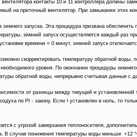
вентилятора контакты 10 и 11 контроллера должны замк
ый на приточный вентилятор. При замыкании этих конт
 зимнего запуска. Эта процедура призвана обеспечить 
пературы, зимний запуск осуществляется каждый раз п
становке времени = 0 минут, зимний запуск отключаетс
возможно скорректировать температуру обратной воды, 
 необходимого уровня. По окончании процедуры зимнего
атуры обратной воды, непрерывно считывая данные с да
висимости от разницы между текущей и установленной т
духа по РI - закону. Если I установлен в ноль, то толь
ется с угрозой замерзания теплоносителя, дополнител
. В случае понижения температуры воды меньше +12 °С,