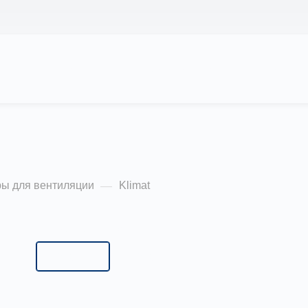
 НАС
ПРОЕКТЫ
КАЛЬКУЛЯТОР
ЦЕНЫ
КОНТАКТЫ
ры для вентиляции
Klimat
—
Типоразмер:
Klimat 101
Klimat 101
Klimat 102