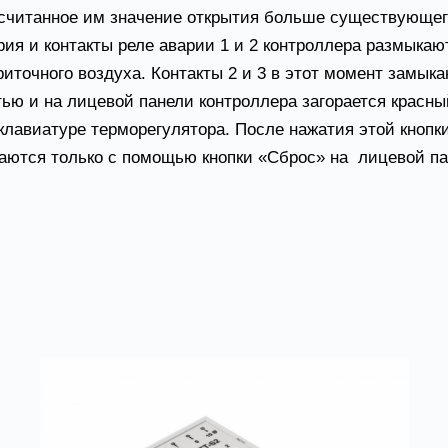
считанное им значение открытия больше существующего
ария и контакты реле аварии 1 и 2 контроллера размыка
иточного воздуха. Контакты 2 и 3 в этот момент замы
ью и на лицевой панели контроллера загорается красн
клавиатуре терморегулятора. После нажатия этой кноп
аются только с помощью кнопки «Сброс» на лицевой па