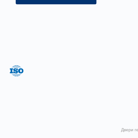
Цель нашей компании —
предложение широкого ассортимента
товаров и услуг на постоянно
высоком качестве обслуживания.
Система менеджмента качества
соответствует ГОСТ Р ИСО 9001-2015
Двери г