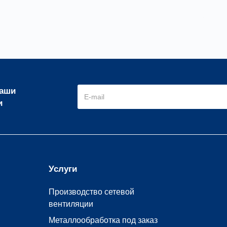
 герметичная утеплённая
Дв
наши
и
Услуги
Производство сетевой
вентиляции
Металлообработка под заказ