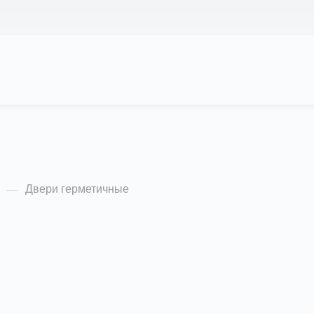
АС
ПРОЕКТЫ
КАЛЬКУЛЯТОР
ЦЕНЫ
ые
Двери герметичные
—
лярности (убывание)