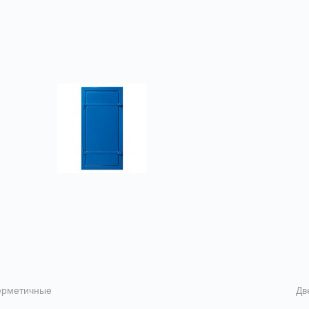
ерметичные
Дв