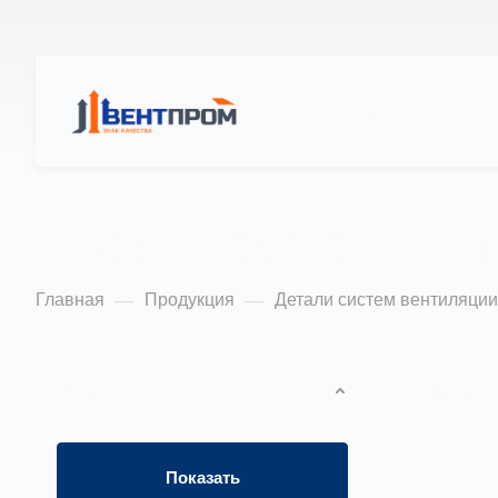
КАТАЛОГ
О Н
Двери герметичн
Главная
Продукция
Детали систем вентиляции
—
—
ФИЛЬТР
По попу