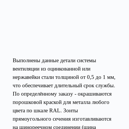
систем с прямоугольным сечением для
защиты от атмосферных осадков, при этом
привод движения воздуха может быть
естественный и механический.
Конструк
ция
Выполнены данные детали системы
вентиляции из оцинкованной или
нержавейки стали толщиной от 0,5 до 1 мм,
что обеспечивает длительный срок службы.
По определённому заказу - окрашиваются
порошковой краской для металла любого
цвета по шкале RAL. Зонты
прямоугольного сечения изготавливаются
на шинореечном соединении (шина