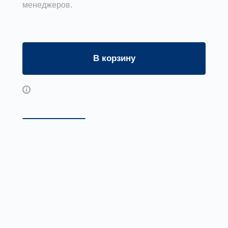
менеджеров.
В корзину
Возможны дополнительные опции
Описание
Габаритные и присоединител
Приме
нение
Зонты вентиляционные круглые типа ЗП
устанавливаются в шахты вентиляционных