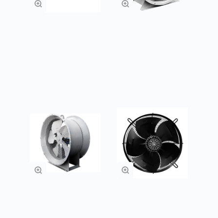
Вентиляторы
Осевые
осевые ВО 21-12
вентиляторы ВО
13-284
Подробнее
Подробнее
Осевые
Осевые
вентиляторы ВС
вентиляторы с
10-400
защитой решеткой