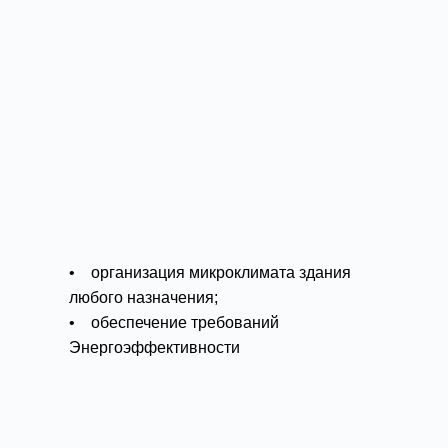
• организация микроклимата здания
любого назначения;
• обеспечение требований
Энергоэффективности
• быстрый ввод в эксплуатацию
Подробности
Типоразмер:
общие сведения