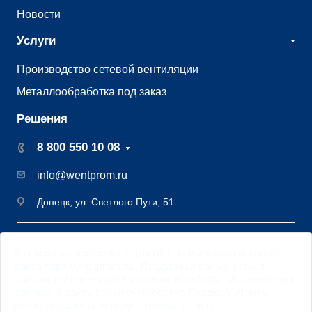
Новости
Услуги
Производство сетевой вентиляции
Металлообработка под заказ
Решения
8 800 550 10 08
info@wentprom.ru
Донецк, ул. Светлого Пути, 51
©2009 - 2026 Завод вентиляции Вентпром
Мы
используем cookies
для быстрой и удобной работы
Старая версия
сайта
сайта https://wentprom.ru/. Продолжая пользоваться
Цифровая трансформация DML
сайтом, вы принимаете условия обработки
персональных
данных
. К сайту подключен сервис Яндекс.Метрика,
Политика обработки персональных данных
который также использует файлы
cookie
.