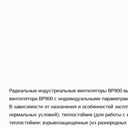
По спец. запросу базовая комплектация может быт
виброизоляционные опоры, тепло- и шумоизоляция ко
Радиальные вентиляторы ВР-800 условия экспл
Вентиляторы радиальные ВР800 могут эксплуатиро
- от -40 до +60С (базовый вариант);
- от -40 до +300С (при наличии в конструкции охла
- от -40 до +450С (специальное теплостойкое испол
Радиальные индустриальные вентиляторы ВР800 вып
вентилятора ВР800 с индивидуальными параметрам
В зависимости от назначения и особенностей экс
нормальных условий); теплостойкие (для работы с
теплостойкие; взрывозащищенные (из разнородных