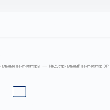
АС
ПРОЕКТЫ
КАЛЬКУЛЯТОР
ЦЕНЫ
ентилятор ВР 800 2
иальные вентиляторы
Индустриальный вентилятор ВР
—
Типоразмер:
2,5
2,5
3,15
4,0
5,0
5,6
6,3
7,1
8,0
9,0
10,0
11,2
12,5