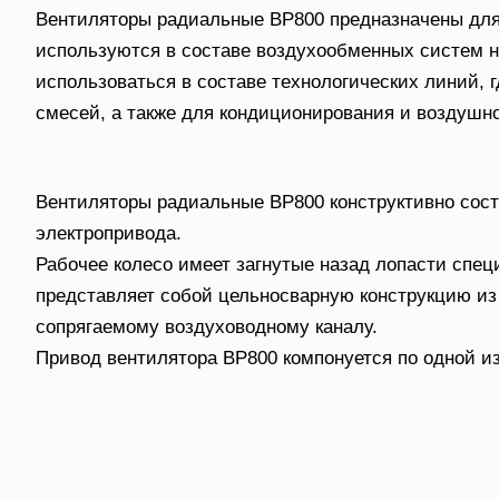
Вентиляторы радиальные ВР800 предназначены для
используются в составе воздухообменных систем на
использоваться в составе технологических линий,
смесей, а также для кондиционирования и воздушно
Вентилятор ВР 800 - конструктивные особенност
Вентиляторы радиальные ВР800 конструктивно состо
электропривода.
Рабочее колесо имеет загнутые назад лопасти спе
представляет собой цельносварную конструкцию из 
сопрягаемому воздуховодному каналу.
Привод вентилятора ВР800 компонуется по одной и
- №1 – прямой привод (крыльчатка насажена на рото
- №3 – посредством промежуточного вала;
- №5 – через клиноременной блок.