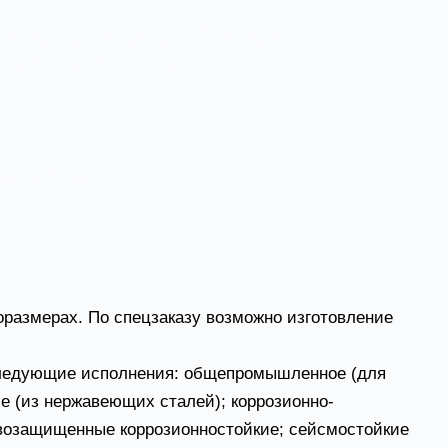
 отверстия, направляющий аппарат,
 ЛКП, частотник и др.).
жающей среды:
размерах. По спецзаказу возможно изготовление
 следующие исполнения: общепромышленное (для
е (из нержавеющих сталей); коррозионно-
возащищенные коррозионностойкие; сейсмостойкие