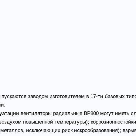
ь опционально расширена (люки для ревизии, дренажные
рпуса, гибкие вставки, применение спец. марок стали и
уатации
ваться при следующих температурных параметрах окру
ждающего диска);
нение).
ускаются заводом изготовителем в 17-ти базовых типо
и.
плуатации вентиляторы радиальные ВР800 могут иметь
 воздухом повышенной температуры); коррозионностойки
 металлов, исключающих риск искрообразования); взры