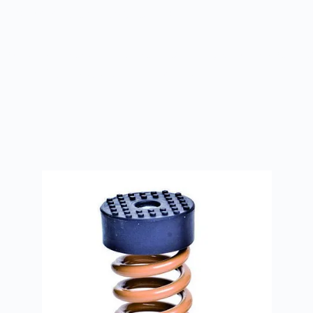
яется в системах дымоудаления.
 в середине закреплена тканевая лента, обеспечивающа
омощью болтов или реечного соединения.