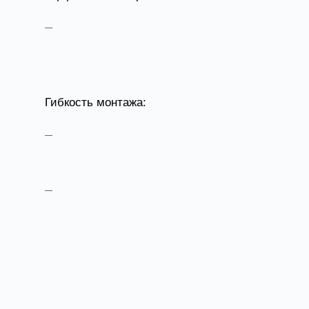
Радиальное рабочее колесо с
лопатками, загнутыми назад,
обеспечивает высокую
производительность и долговечность.
Гибкость монтажа:
Кухонные вентиляторы
устанавливаются в любом положении –
вертикально или горизонтально.
Простая интеграция в воздуховодные
системы с использованием монтажных
шин, уплотнительных лент или
герметиков.
Конструктивные