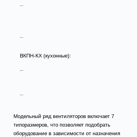
Используются на промышленных
объектах, в химических лабораториях,
фармацевтических и пищевых
производствах.
Взрывозащищенные исполнения для
работы в агрессивных условиях.
ВКПН-КХ (кухонные):
Специально разработаны для систем
вентиляции кухонь и заведений
общественного питания.
Компактные размеры, легкий вес и
устойчивость к жиру и загрязнениям.
Модельный ряд вентиляторов включает 7
типоразмеров, что позволяет подобрать
оборудование в зависимости от назначения