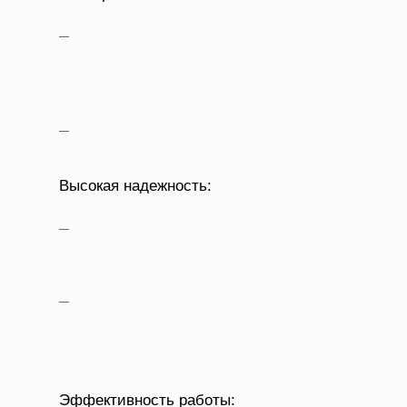
Подходят для работы с газо-
воздушными средами низкой химической
агрессивности и воздуха с повышенной
температурой.
Специальные модели ВКПН-КХ
предназначены для кухонных помещений.
Высокая надежность:
Двигатель вынесен за пределы
проходного сечения, что исключает
контакт с рабочей средой.
Корпус изготавливается из
нержавеющей или оцинкованной стали с
дополнительным порошковым покрытием
для защиты от коррозии.
Эффективность работы: