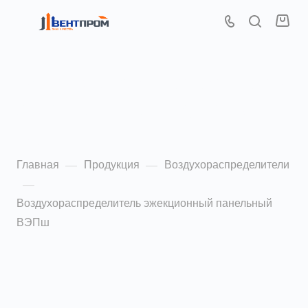
Воздухораспределитель
эжекционный панельный
ВЭПш
Главная
Продукция
Воздухораспределители
—
—
—
Воздухораспределитель эжекционный панельный
ВЭПш