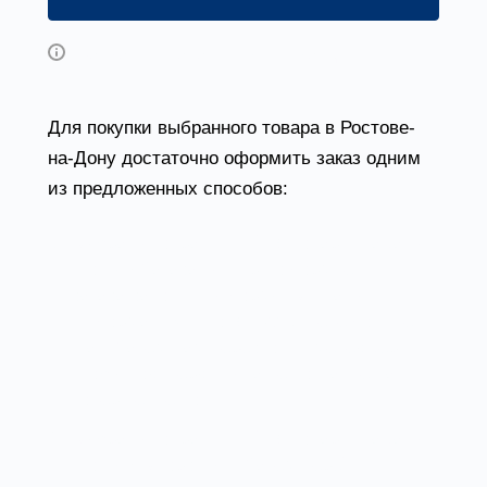
Возможны дополнительные опции
Для покупки выбранного товара в Ростове-
на-Дону достаточно оформить заказ одним
из предложенных способов:
Выбрать понравившийся товар и нажать
кнопку «Заказать». При оформлении
заказа заполнить форму. Вписать
информацию в поля: ФИО, телефон и e-
mail. Затем вам перезвонит менеджер,
чтобы подтвердить ваше согласие на
совершение покупки.
Выбрать понравившийся товар и нажать
кнопку «В корзину». Затем перейти в