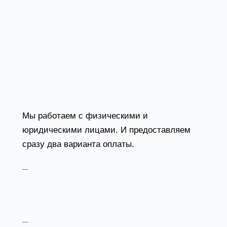
корзину и нажать «Оформить заказ».
Далее заполнить форму с контактными
данными и отправить заявку. С вами
свяжется менеджер для дальнейшего
обсуждения.
Оплата
Мы работаем с физическими и
юридическими лицами. И предоставляем
сразу два варианта оплаты.
Наличные. Вы подписываете
товаросопроводительные документы,
расплачиваетесь денежными средствами,
получаете товар и чек.
Безналичный расчет. Принимаем карты