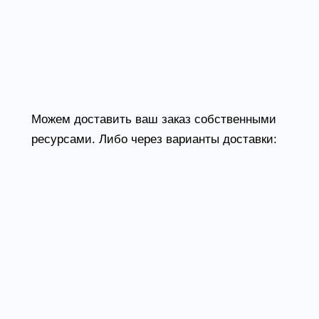
Visa и MasterCard. Доступен при курьерской
доставке.
Доставка в Донецке
Можем доставить ваш заказ собственными
ресурсами. Либо через варианты доставки:
Доставка транспортной компанией.
Специалист предложит выбрать удобное
время доставки и уточнит адрес.
Самовывоз со склада. Для получения
заказа обратитесь к сотруднику в зоне
выдачи и назовите номер.
Товары из категории