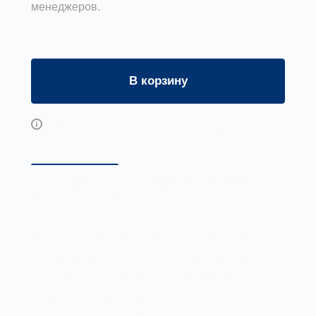
менеджеров.
В корзину
Возможны дополнительные опции
Описание
Доставка и оплата
Заглушка с сеткой находит применение в
системах вентиляции. Она предназначена
для защиты выхода воздуховода от
попадания в него крупного мусора, птиц,