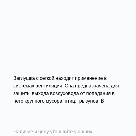
Заглушка с сеткой находит применение в
системах вентиляции. Она предназначена для
защиты выхода воздуховода от попадания в
него крупного мусора, птиц, грызунов. В
основном такие изделия используются в
Подробности
качестве бюджетных наружных решеток.
Наличие и цену уточняйте у наших