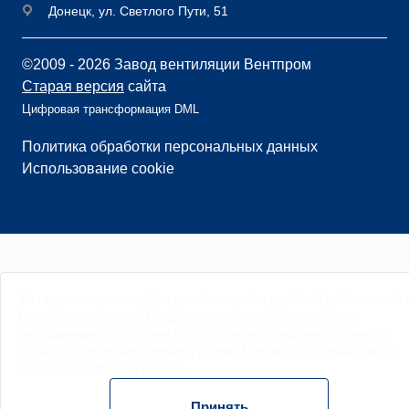
Донецк, ул. Светлого Пути, 51
©2009 - 2026 Завод вентиляции Вентпром
Старая версия
сайта
Цифровая трансформация DML
Политика обработки персональных данных
Использование cookie
Мы
используем cookies
для быстрой и удобной работы сайт
https://wentprom.ru/. Продолжая пользоваться сайтом,
вы принимаете условия обработки
персональных данных
.
К сайту подключен сервис Яндекс.Метрика, который также
использует файлы
cookie
.
Принять