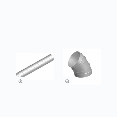
грызунов. В основном такие изделия
используются в качестве бюджетных
наружных решеток.
Товары из категории
Спирально-
Отводы
навивные
воздуховоды