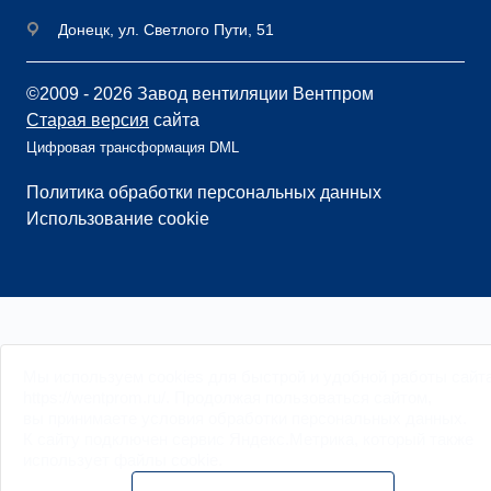
Донецк, ул. Светлого Пути, 51
©2009 - 2026 Завод вентиляции Вентпром
Старая версия
сайта
Цифровая трансформация DML
Политика обработки персональных данных
Использование cookie
Мы
используем cookies
для быстрой и удобной работы сайт
https://wentprom.ru/. Продолжая пользоваться сайтом,
вы принимаете условия обработки
персональных данных
.
К сайту подключен сервис Яндекс.Метрика, который также
использует файлы
cookie
.