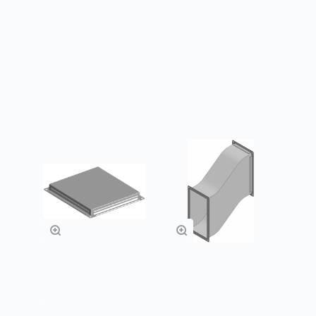
Соединения прямоугольных воздуховодов ‑
фланцевые на шинах с герметизирующими
прокладками.
Товары из категории
Прямоугольные
Прямоугольные
заглушки
утки