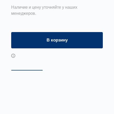
Наличие и цену уточняйте у наших
менеджеров.
В корзину
Возможны дополнительные опции
Описание
Доставка и оплата
Прямоугольные воздуховоды подходят для
помещений небольшой высоты, обеспечивая
выполнение требований дизайна.