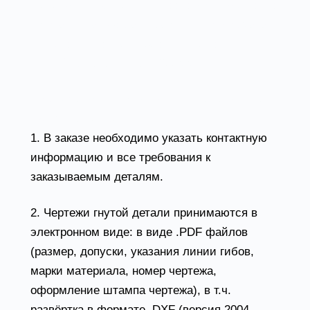
6020» (усилие 60 тонн) позволяют нам точно
изготавливать детали различного формата и
сложности из стали различных толщин с
длиной заготовки до 3 200 мм.
Требования к техническому заданию на
гибку металла
1. В заказе необходимо указать контактную
информацию и все требования к
заказываемым деталям.
2. Чертежи гнутой детали принимаются в
электронном виде: в виде .PDF файлов
(размер, допуски, указания линии гибов,
марки материала, номер чертежа,
оформление штампа чертежа), в т.ч.
развёртка в формате .DXF (версия 2004 -