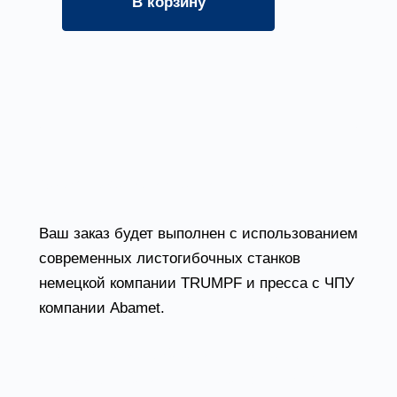
В корзину
?
Оборудование и станки для гибки
металла
Ваш заказ будет выполнен с использованием
современных листогибочных станков
немецкой компании TRUMPF и пресса с ЧПУ
компании Abamet.
Станки «TruBend 7036» (усилие 36 тонн),
«TruBend 5130» (усилие 130 тонн) и «AMB