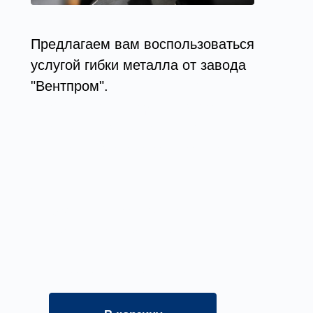
Предлагаем вам воспользоваться
услугой гибки металла от завода
"Вентпром".
Выполняем все
требования и предоставляем готовую
продукцию в точности с вашим
заказом и в оговоренные сроки.
Оформите заявку на услугу, мы
свяжемся с вами в ближайшее
время и ответим на все
интересующие вопросы.