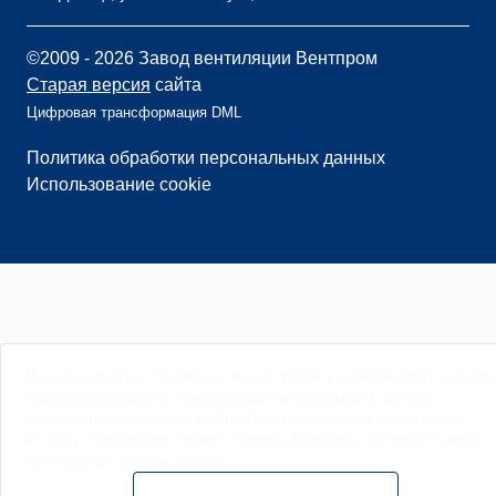
©2009 - 2026 Завод вентиляции Вентпром
Старая версия
сайта
Цифровая трансформация DML
Политика обработки персональных данных
Использование cookie
Мы
используем cookies
для быстрой и удобной работы сайт
https://wentprom.ru/. Продолжая пользоваться сайтом,
вы принимаете условия обработки
персональных данных
.
К сайту подключен сервис Яндекс.Метрика, который также
использует файлы
cookie
.