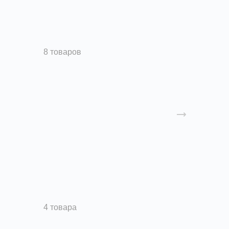
Клапаны противопожарные и
дымовые
8 товаров
Вентиляторы дымоудаления
ДУ
4 товара