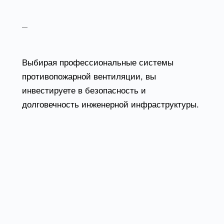
производства
оборудование, способствующее созданию
безопасной и комфортной среды
Выбирая профессиональные системы
противопожарной вентиляции, вы
инвестируете в безопасность и
долговечность инженерной инфраструктуры.
FAQ
Какая разница между противопожарной
и противодымной вентиляцией?
Противопожарная вентиляция — более
широкое понятие, включающее системы,
обеспечивающие безопасность при