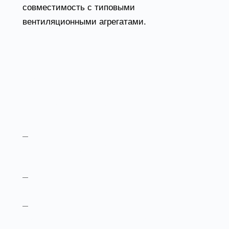
совместимость с типовыми
вентиляционными агрегатами.
Технические
характеристики и
особенности
Материал исполнения
— оцинкованная
сталь с антикоррозийной защитой, толщина
металла от 0,8 до 1,5 мм.
Высота стакана
— от 400 до 1000 мм в
зависимости от модели и задач монтажа.
Сечение
— квадратное или
прямоугольное, с типоразмерами под