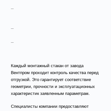
стандартные вентиляторы.
Допустимая нагрузка
— до 300 кг на
конструкцию, с учетом распределения массы
оборудования.
Климатическое исполнение
— рабочий
диапазон температур от −40 до +80 °C.
Герметичность
— обеспечивается за счет
фланцевых соединений и возможности
установки уплотнителей.
Каждый монтажный стакан от завода
Вентпром проходит контроль качества перед
отгрузкой. Это гарантирует соответствие
геометрии, прочности и эксплуатационных
характеристик заявленным параметрам.
Специалисты компании предоставляют